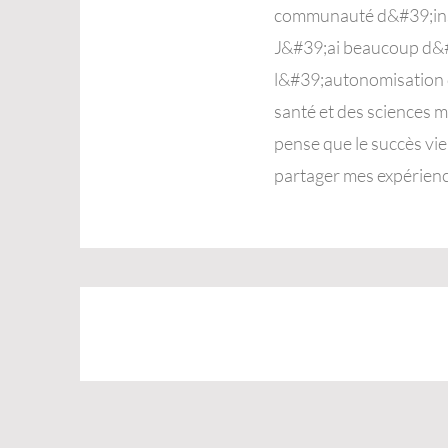
communauté d&#39;insp
J&#39;ai beaucoup d&#3
l&#39;autonomisation d
santé et des sciences m
pense que le succès vi
partager mes expérienc