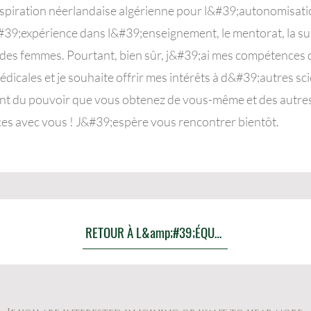
iration néerlandaise algérienne pour l&#39;autonomisati
9;expérience dans l&#39;enseignement, le mentorat, la su
es femmes. Pourtant, bien sûr, j&#39;ai mes compétences d
édicales et je souhaite offrir mes intérêts à d&#39;autres sci
ent du pouvoir que vous obtenez de vous-même et des autres
es avec vous ! J&#39;espère vous rencontrer bientôt.
RETOUR À L&amp;#39;ÉQUIPE ALWIS