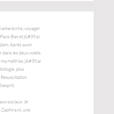
i aime écrire, voyager
s Pays-Bas et j&#39;ai
rdam. Après avoir
r dans les deux volets
 ma maîtrise, j&#39;ai
iologie, plus
 Resuscitation
;esprit.
aux sociaux. Je
 Zaphira.nl, une