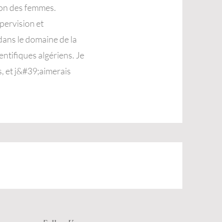
on des femmes.
pervision et
ans le domaine de la
entifiques algériens. Je
, et j&#39;aimerais