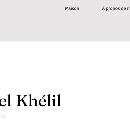
Maison
À propos de 
l Khélil
IS