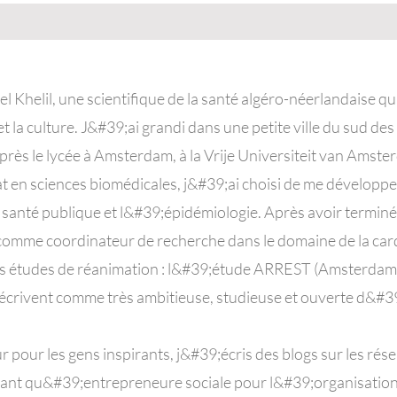
Khelil, une scientifique de la santé algéro-néerlandaise qu
et la culture. J&#39;ai grandi dans une petite ville du sud de
près le lycée à Amsterdam, à la Vrije Universiteit van Amste
t en sciences biomédicales, j&#39;ai choisi de me développe
 santé publique et l&#39;épidémiologie. Après avoir terminé
comme coordinateur de recherche dans le domaine de la card
es études de réanimation : l&#39;étude ARREST (Amsterdam
décrivent comme très ambitieuse, studieuse et ouverte d&#39
pour les gens inspirants, j&#39;écris des blogs sur les rése
 tant qu&#39;entrepreneure sociale pour l&#39;organisation