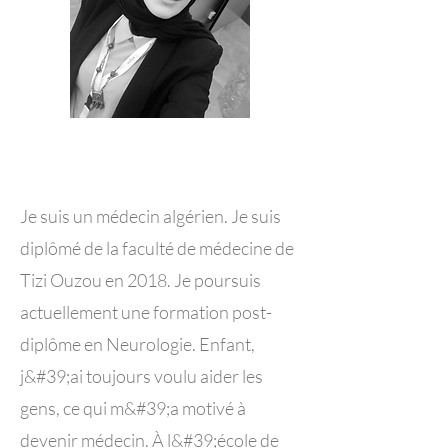
Je suis un médecin algérien. Je suis
diplômé de la faculté de médecine de
Tizi Ouzou en 2018. Je poursuis
actuellement une formation post-
diplôme en Neurologie. Enfant,
j&#39;ai toujours voulu aider les
gens, ce qui m&#39;a motivé à
devenir médecin. À l&#39;école de