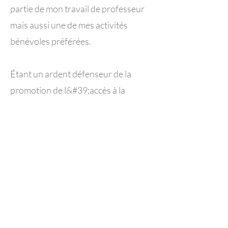
partie de mon travail de professeur
mais aussi une de mes activités
bénévoles préférées.
Étant un ardent défenseur de la
promotion de l&#39;accès à la
technologie pour chaque personne,
en particulier les femmes et les filles
dans les régions isolées, je me suis
engagé à donner une partie de ma
journée pour servir ma communauté
et inspirer beaucoup d&#39;autres
dans le monde. Je suis certifiée en
tant que juge en chef pour les