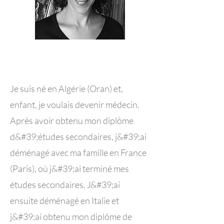
Je suis né en Algérie (Oran) et,
enfant, je voulais devenir médecin.
Après avoir obtenu mon diplôme
d&#39;études secondaires, j&#39;ai
déménagé avec ma famille en France
(Paris), où j&#39;ai terminé mes
études secondaires. J&#39;ai
ensuite déménagé en Italie et
j&#39;ai obtenu mon diplôme de